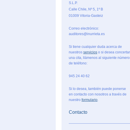
S.L.P.
Calle Chile, Nº 5, 1º B
01009 Vitoria-Gasteiz
Correo electrónico:
auditores@inurrieta.es
Si tiene cualquier duda acerca de
nuestros
servicios
o si desea concertar
una cita, llámenos al siguiente número
de teléfono:
945 24 40 62
Si lo desea, también puede ponerse
en contacto con nosotros a través de
nuestro
formulario
.
Contacto