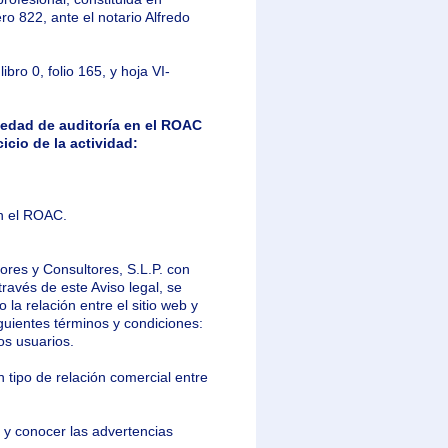
ro 822, ante el notario Alfredo
ibro 0, folio 165, y hoja VI-
iedad de auditoría en el ROAC
icio de la actividad:
en el ROAC.
tores y Consultores, S.L.P. con
través de este Aviso legal, se
 la relación entre el sitio web y
guientes términos y condiciones:
os usuarios.
 tipo de relación comercial entre
 y conocer las advertencias