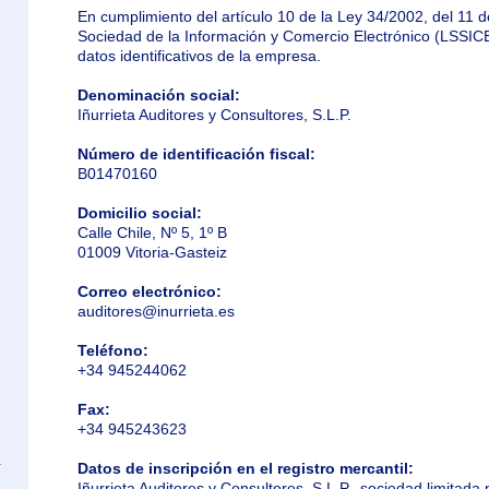
En cumplimiento del artículo 10 de la Ley 34/2002, del 11 de 
Sociedad de la Información y Comercio Electrónico (LSSIC
datos identificativos de la empresa.
Denominación social:
Iñurrieta Auditores y Consultores, S.L.P.
Número de identificación fiscal:
B01470160
Domicilio social:
Calle Chile, Nº 5, 1º B
01009 Vitoria-Gasteiz
Correo electrónico:
auditores@inurrieta.es
Teléfono:
+34 945244062
Fax:
+34 945243623
Datos de inscripción en el registro mercantil:
Iñurrieta Auditores y Consultores, S.L.P., sociedad limitada 