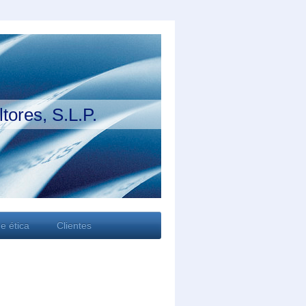
tores, S.L.P.
e ética
Clientes